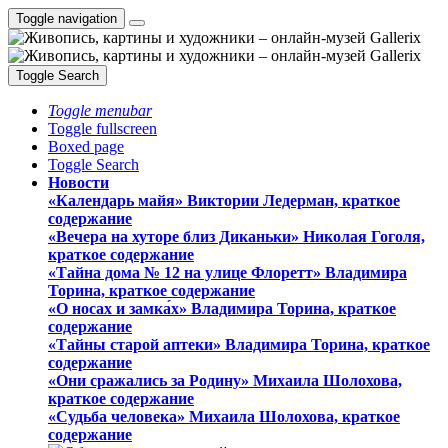
Toggle navigation
Toggle Search
Toggle menubar
Toggle fullscreen
Boxed page
Toggle Search
Новости
«Календарь майя» Виктории Ледерман, краткое
содержание
«Вечера на хуторе близ Диканьки» Николая Гоголя,
краткое содержание
«Тайна дома № 12 на улице Флоретт» Владимира
Торина, краткое содержание
«О носах и замка́х» Владимира Торина, краткое
содержание
«Тайны старой аптеки» Владимира Торина, краткое
содержание
«Они сражались за Родину» Михаила Шолохова,
краткое содержание
«Судьба человека» Михаила Шолохова, краткое
содержание