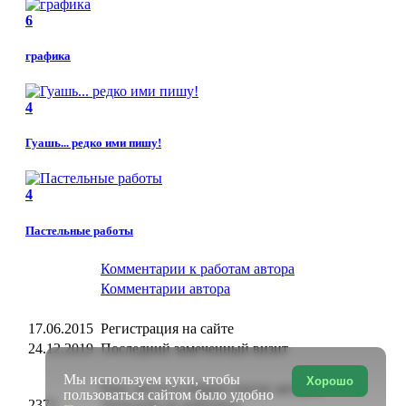
6
графика
4
Гуашь... редко ими пишу!
4
Пастельные работы
Комментарии к работам автора
Комментарии автора
17.06.2015
Регистрация на сайте
24.12.2019
Последний замеченный визит
Мы используем куки, чтобы
Хорошо
Ранг, место в общем списке авторов
пользоваться сайтом было удобно
2372
Артклуба по рейтингу